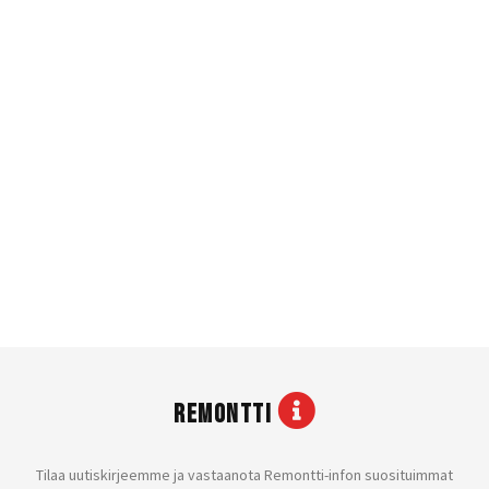
REMONTTI
Tilaa uutiskirjeemme ja vastaanota Remontti-infon suosituimmat