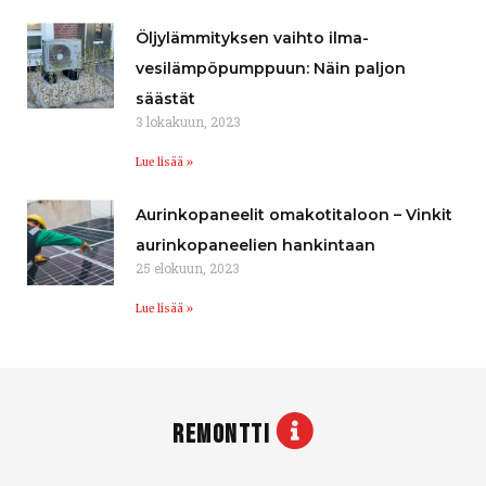
Öljylämmityksen vaihto ilma-
vesilämpöpumppuun: Näin paljon
säästät
3 lokakuun, 2023
Lue lisää »
Aurinkopaneelit omakotitaloon – Vinkit
aurinkopaneelien hankintaan
25 elokuun, 2023
Lue lisää »
REMONTTI