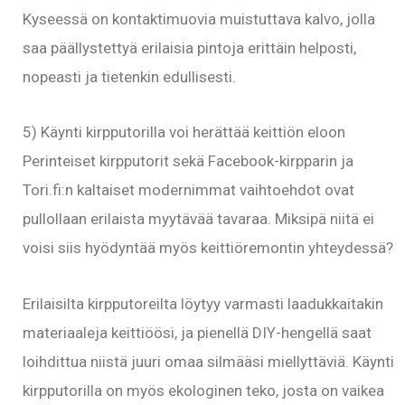
Kyseessä on kontaktimuovia muistuttava kalvo, jolla
saa päällystettyä erilaisia pintoja erittäin helposti,
nopeasti ja tietenkin edullisesti.
5) Käynti kirpputorilla voi herättää keittiön eloon
Perinteiset kirpputorit sekä Facebook-kirpparin ja
Tori.fi:n kaltaiset modernimmat vaihtoehdot ovat
pullollaan erilaista myytävää tavaraa. Miksipä niitä ei
voisi siis hyödyntää myös keittiöremontin yhteydessä?
Erilaisilta kirpputoreilta löytyy varmasti laadukkaitakin
materiaaleja keittiöösi, ja pienellä DIY-hengellä saat
loihdittua niistä juuri omaa silmääsi miellyttäviä. Käynti
kirpputorilla on myös ekologinen teko, josta on vaikea