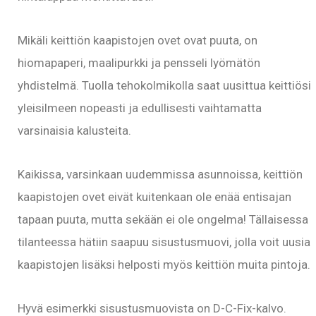
Mikäli keittiön kaapistojen ovet ovat puuta, on
hiomapaperi, maalipurkki ja pensseli lyömätön
yhdistelmä. Tuolla tehokolmikolla saat uusittua keittiösi
yleisilmeen nopeasti ja edullisesti vaihtamatta
varsinaisia kalusteita.
Kaikissa, varsinkaan uudemmissa asunnoissa, keittiön
kaapistojen ovet eivät kuitenkaan ole enää entisajan
tapaan puuta, mutta sekään ei ole ongelma! Tällaisessa
tilanteessa hätiin saapuu sisustusmuovi, jolla voit uusia
kaapistojen lisäksi helposti myös keittiön muita pintoja.
Hyvä esimerkki sisustusmuovista on D-C-Fix-kalvo.