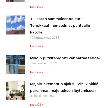
Lue lisää »
Tiilikaton sammaleenpoisto –
Tehokkaat menetelmät puhtaalle
katolle
30 tammikuun, 2024
Lue lisää »
Milloin putkiremontti kannattaa tehdä?
1 marraskuun, 2023
Lue lisää »
Majoitus remontin ajaksi – viisi vinkkiä
paremman majoituksen löytämiseen
20 lokakuun, 2023
Lue lisää »