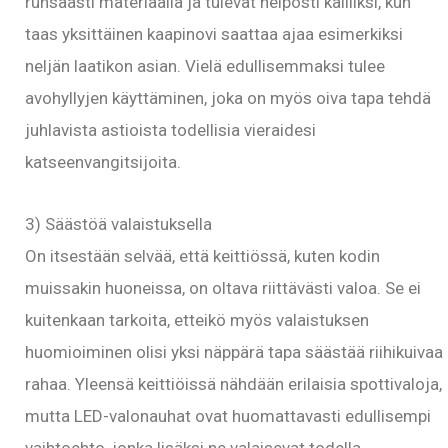
runsaasti materiaalia ja tulevat helposti kalliiksi, kun
taas yksittäinen kaapinovi saattaa ajaa esimerkiksi
neljän laatikon asian. Vielä edullisemmaksi tulee
avohyllyjen käyttäminen, joka on myös oiva tapa tehdä
juhlavista astioista todellisia vieraidesi
katseenvangitsijoita.
3) Säästöä valaistuksella
On itsestään selvää, että keittiössä, kuten kodin
muissakin huoneissa, on oltava riittävästi valoa. Se ei
kuitenkaan tarkoita, etteikö myös valaistuksen
huomioiminen olisi yksi näppärä tapa säästää riihikuivaa
rahaa. Yleensä keittiöissä nähdään erilaisia spottivaloja,
mutta LED-valonauhat ovat huomattavasti edullisempi
vaihtoehto, jonka lisäksi ne valaisevat todella