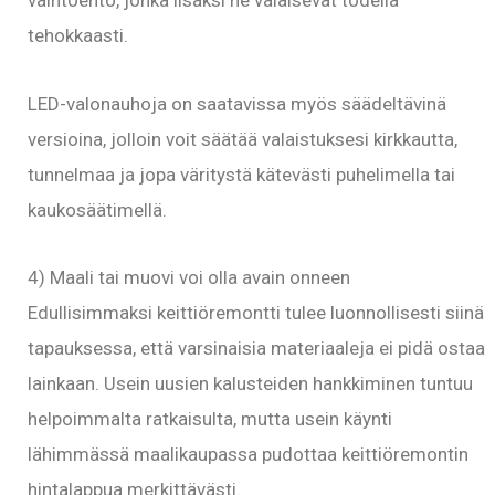
tehokkaasti.
LED-valonauhoja on saatavissa myös säädeltävinä
versioina, jolloin voit säätää valaistuksesi kirkkautta,
tunnelmaa ja jopa väritystä kätevästi puhelimella tai
kaukosäätimellä.
4) Maali tai muovi voi olla avain onneen
Edullisimmaksi keittiöremontti tulee luonnollisesti siinä
tapauksessa, että varsinaisia materiaaleja ei pidä ostaa
lainkaan. Usein uusien kalusteiden hankkiminen tuntuu
helpoimmalta ratkaisulta, mutta usein käynti
lähimmässä maalikaupassa pudottaa keittiöremontin
hintalappua merkittävästi.