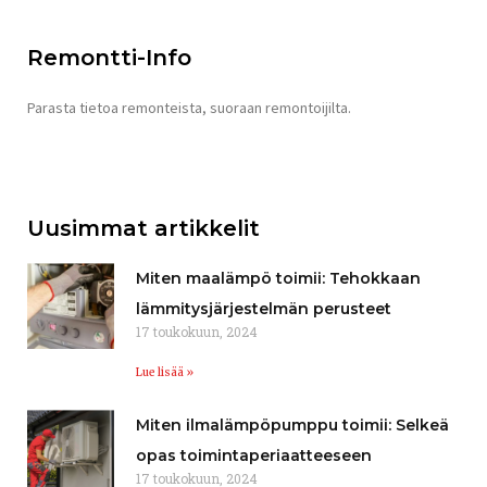
Remontti-Info
Parasta tietoa remonteista, suoraan remontoijilta.
Uusimmat artikkelit
Miten maalämpö toimii: Tehokkaan
lämmitysjärjestelmän perusteet
17 toukokuun, 2024
Lue lisää »
Miten ilmalämpöpumppu toimii: Selkeä
opas toimintaperiaatteeseen
17 toukokuun, 2024