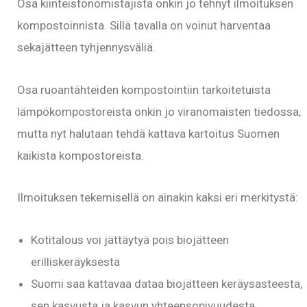
Osa kiinteistönomistajista onkin jo tehnyt ilmoituksen
kompostoinnista. Sillä tavalla on voinut harventaa
sekajätteen tyhjennysväliä.
Osa ruoantähteiden kompostointiin tarkoitetuista
lämpökompostoreista onkin jo viranomaisten tiedossa,
mutta nyt halutaan tehdä kattava kartoitus Suomen
kaikista kompostoreista.
Ilmoituksen tekemisellä on ainakin kaksi eri merkitystä:
Kotitalous voi jättäytyä pois biojätteen
erilliskeräyksestä
Suomi saa kattavaa dataa biojätteen keräysasteesta,
sen kasvusta ja kasvun yhteensopivuudesta