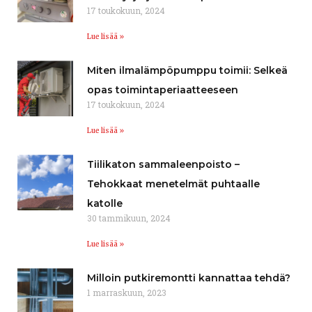
17 toukokuun, 2024
Lue lisää »
Miten ilmalämpöpumppu toimii: Selkeä
opas toimintaperiaatteeseen
17 toukokuun, 2024
Lue lisää »
Tiilikaton sammaleenpoisto –
Tehokkaat menetelmät puhtaalle
katolle
30 tammikuun, 2024
Lue lisää »
Milloin putkiremontti kannattaa tehdä?
1 marraskuun, 2023