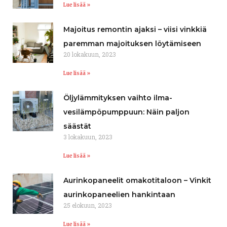
Lue lisää »
Majoitus remontin ajaksi – viisi vinkkiä
paremman majoituksen löytämiseen
20 lokakuun, 2023
Lue lisää »
Öljylämmityksen vaihto ilma-
vesilämpöpumppuun: Näin paljon
säästät
3 lokakuun, 2023
Lue lisää »
Aurinkopaneelit omakotitaloon – Vinkit
aurinkopaneelien hankintaan
25 elokuun, 2023
Lue lisää »