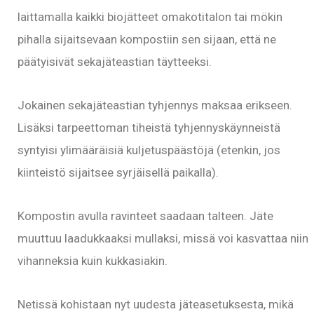
laittamalla kaikki biojätteet omakotitalon tai mökin
pihalla sijaitsevaan kompostiin sen sijaan, että ne
päätyisivät sekajäteastian täytteeksi.
Jokainen sekajäteastian tyhjennys maksaa erikseen.
Lisäksi tarpeettoman tiheistä tyhjennyskäynneistä
syntyisi ylimääräisiä kuljetuspäästöjä (etenkin, jos
kiinteistö sijaitsee syrjäisellä paikalla).
Kompostin avulla ravinteet saadaan talteen. Jäte
muuttuu laadukkaaksi mullaksi, missä voi kasvattaa niin
vihanneksia kuin kukkasiakin.
Netissä kohistaan nyt uudesta jäteasetuksesta, mikä