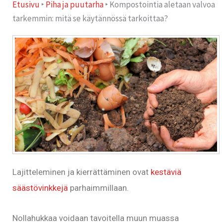
Etusivu
‣
Piha ja puutarha
‣
Kompostointia aletaan valvoa
tarkemmin: mitä se käytännössä tarkoittaa?
Lajitteleminen ja kierrättäminen ovat
kestäviä
säästövinkkejä
parhaimmillaan.
Nollahukkaa voidaan tavoitella muun muassa