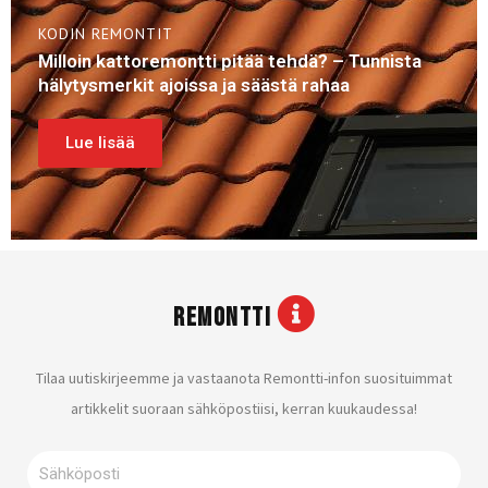
KODIN REMONTIT
Milloin kattoremontti pitää tehdä? – Tunnista
hälytysmerkit ajoissa ja säästä rahaa
Lue lisää
REMONTTI
Tilaa uutiskirjeemme ja vastaanota Remontti-infon suosituimmat
artikkelit suoraan sähköpostiisi, kerran kuukaudessa!
Sähköposti