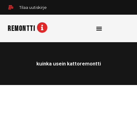
Siirry
Tilaa uutiskirje
sisältöön
REMONTTI
kuinka usein kattoremontti