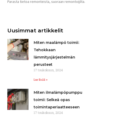
Parasta tietoa remonteista, suoraan remontoijilta.
Uusimmat artikkelit
Miten maalämpö toimii:
Tehokkaan
lämmitysjärjestelmän
perusteet
17 toukokuun, 2024
Lue lisää »
Miten ilmalämpöpumppu
toimii: Selkeä opas
toimintaperiaatteeseen
17 toukokuun, 2024