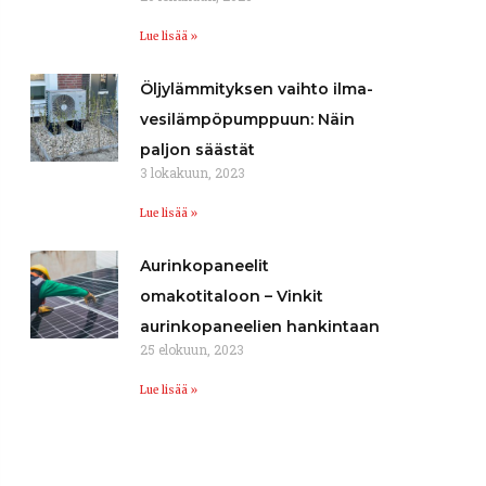
Lue lisää »
Öljylämmityksen vaihto ilma-
vesilämpöpumppuun: Näin
paljon säästät
3 lokakuun, 2023
Lue lisää »
Aurinkopaneelit
omakotitaloon – Vinkit
aurinkopaneelien hankintaan
25 elokuun, 2023
Lue lisää »