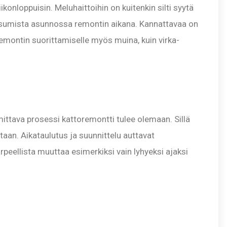
iikonloppuisin. Meluhaittoihin on kuitenkin silti syytä
asumista asunnossa remontin aikana. Kannattavaa on
emontin suorittamiselle myös muina, kuin virka-
 mittava prosessi kattoremontti tulee olemaan. Sillä
taan. Aikataulutus ja suunnittelu auttavat
peellista muuttaa esimerkiksi vain lyhyeksi ajaksi