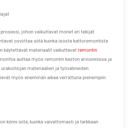
iajat
rosessi, johon vaikuttavat monet eri tekijät.
ntavat osviittaa siitä kuinka isosta kattoremontista
en käytettävät materiaalit vaikuttavat
remontin
monttia auttaa myös remontin keston arvioinnissa ja
urakoitsijan materiaalien ja työvälineiden
 vievät myös enemmän aikaa verrattuna pienempiin
kiinni siitä, kuinka vaivattomasti ja tarkkaan