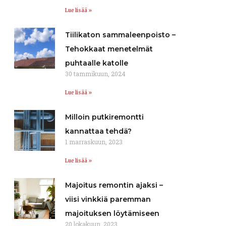
Lue lisää »
Tiilikaton sammaleenpoisto –
Tehokkaat menetelmät
puhtaalle katolle
30 tammikuun, 2024
Lue lisää »
Milloin putkiremontti
kannattaa tehdä?
1 marraskuun, 2023
Lue lisää »
Majoitus remontin ajaksi –
viisi vinkkiä paremman
majoituksen löytämiseen
20 lokakuun, 2023