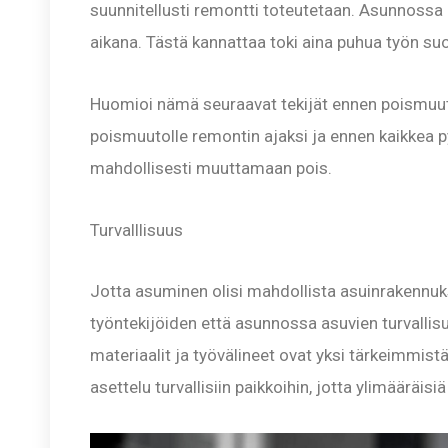
suunnitellusti remontti toteutetaan. Asunnoss
aikana. Tästä kannattaa toki aina puhua työn su
Huomioi nämä seuraavat tekijät ennen poismuutt
poismuutolle remontin ajaksi ja ennen kaikkea py
mahdollisesti muuttamaan pois.
Turvalllisuus
Jotta asuminen olisi mahdollista asuinrakennu
työntekijöiden että asunnossa asuvien turvallisu
materiaalit ja työvälineet ovat yksi tärkeimmis
asettelu turvallisiin paikkoihin, jotta ylimääräi