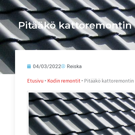
Pitääkö kattoremontin 
04/03/2022
Reiska
Etusivu
‣
Kodin remontit
‣
Pitääkö kattoremontin 