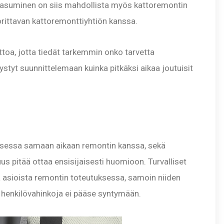
a asuminen on siis mahdollista myös kattoremontin
orittavan kattoremonttiyhtiön kanssa.
oa, jotta tiedät tarkemmin onko tarvetta
styt suunnittelemaan kuinka pitkäksi aikaa joutuisit
ksessa samaan aikaan remontin kanssa, sekä
us pitää ottaa ensisijaisesti huomioon. Turvalliset
tä asioista remontin toteutuksessa, samoin niiden
siä henkilövahinkoja ei pääse syntymään.