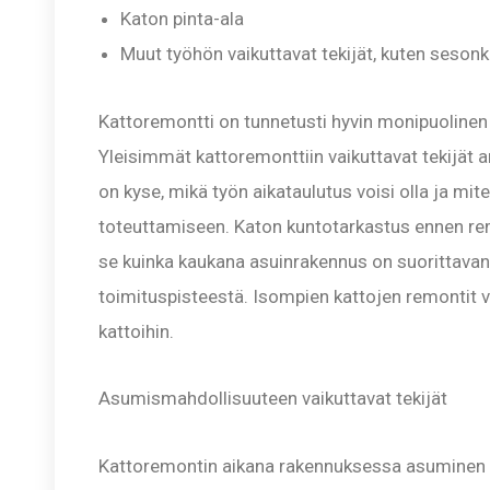
Katon pinta-ala
Muut työhön vaikuttavat tekijät, kuten sesonk
Kattoremontti on tunnetusti hyvin monipuolinen p
Yleisimmät kattoremonttiin vaikuttavat tekijät a
on kyse, mikä työn aikataulutus voisi olla ja mit
toteuttamiseen. Katon kuntotarkastus ennen re
se kuinka kaukana asuinrakennus on suorittavan 
toimituspisteestä. Isompien kattojen remontit
kattoihin.
Asumismahdollisuuteen vaikuttavat tekijät
Kattoremontin aikana rakennuksessa asuminen on 