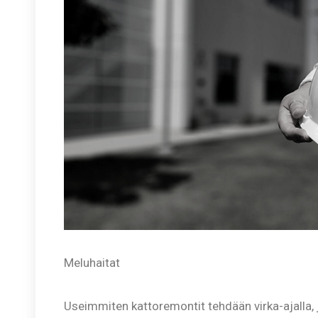
Meluhaitat
Useimmiten kattoremontit tehdään virka-ajalla, 