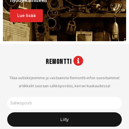
hyödyntämiseen
Lue lisää
REMONTTI
Tilaa uutiskirjeemme ja vastaanota Remontti-infon suosituimmat
artikkelit suoraan sähköpostiisi, kerran kuukaudessa!
Sähköposti
Liity