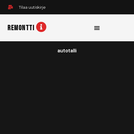
Siirry
Tilaa uutiskirje
sisältöön
REMONTTI
autotalli