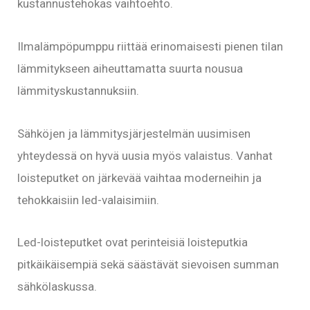
kustannustehokas vaihtoehto.
Ilmalämpöpumppu riittää erinomaisesti pienen tilan
lämmitykseen aiheuttamatta suurta nousua
lämmityskustannuksiin.
Sähköjen ja lämmitysjärjestelmän uusimisen
yhteydessä on hyvä uusia myös valaistus. Vanhat
loisteputket on järkevää vaihtaa moderneihin ja
tehokkaisiin led-valaisimiin.
Led-loisteputket ovat perinteisiä loisteputkia
pitkäikäisempiä sekä säästävät sievoisen summan
sähkölaskussa.