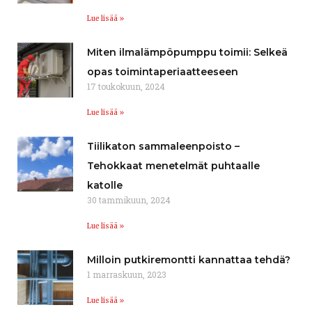
Lue lisää »
Miten ilmalämpöpumppu toimii: Selkeä
opas toimintaperiaatteeseen
17 toukokuun, 2024
Lue lisää »
Tiilikaton sammaleenpoisto –
Tehokkaat menetelmät puhtaalle
katolle
30 tammikuun, 2024
Lue lisää »
Milloin putkiremontti kannattaa tehdä?
1 marraskuun, 2023
Lue lisää »