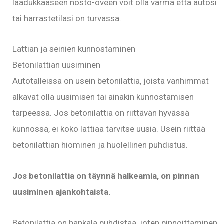
laadukkaaseen nosto-oveen voit olla varma että autosi
tai harrastetilasi on turvassa.
Lattian ja seinien kunnostaminen
Betonilattian uusiminen
Autotalleissa on usein betonilattia, joista vanhimmat
alkavat olla uusimisen tai ainakin kunnostamisen
tarpeessa. Jos betonilattia on riittävän hyvässä
kunnossa, ei koko lattiaa tarvitse uusia. Usein riittää
betonilattian hiominen ja huolellinen puhdistus.
Jos betonilattia on täynnä halkeamia, on pinnan
uusiminen ajankohtaista.
Betonilattia on hankala puhdistaa, joten pinnoittaminen