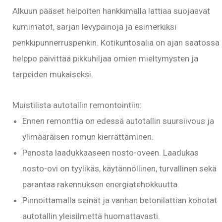
Alkuun pääset helpoiten hankkimalla lattiaa suojaavat
kumimatot, sarjan levypainoja ja esimerkiksi
penkkipunnerruspenkin. Kotikuntosalia on ajan saatossa
helppo päivittää pikkuhiljaa omien mieltymysten ja
tarpeiden mukaiseksi.
Muistilista autotallin remontointiin:
Ennen remonttia on edessä autotallin suursiivous ja
ylimääräisen romun kierrättäminen.
Panosta laadukkaaseen nosto-oveen. Laadukas
nosto-ovi on tyylikäs, käytännöllinen, turvallinen sekä
parantaa rakennuksen energiatehokkuutta.
Pinnoittamalla seinät ja vanhan betonilattian kohotat
autotallin yleisilmettä huomattavasti.