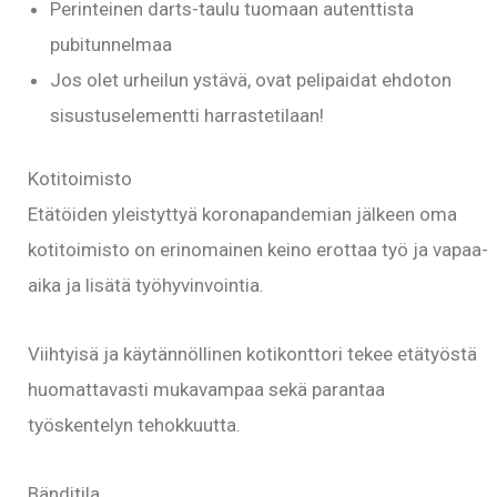
Perinteinen darts-taulu tuomaan autenttista
pubitunnelmaa
Jos olet urheilun ystävä, ovat pelipaidat ehdoton
sisustuselementti harrastetilaan!
Kotitoimisto
Etätöiden yleistyttyä koronapandemian jälkeen oma
kotitoimisto on erinomainen keino erottaa työ ja vapaa-
aika ja lisätä työhyvinvointia.
Viihtyisä ja käytännöllinen kotikonttori tekee etätyöstä
huomattavasti mukavampaa sekä parantaa
työskentelyn tehokkuutta.
Bänditila