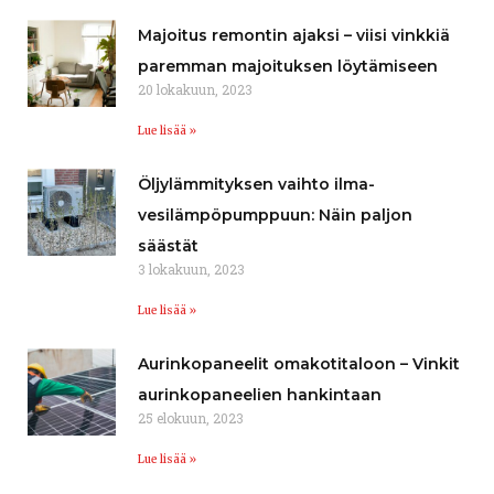
Majoitus remontin ajaksi – viisi vinkkiä
paremman majoituksen löytämiseen
20 lokakuun, 2023
Lue lisää »
Öljylämmityksen vaihto ilma-
vesilämpöpumppuun: Näin paljon
säästät
3 lokakuun, 2023
Lue lisää »
Aurinkopaneelit omakotitaloon – Vinkit
aurinkopaneelien hankintaan
25 elokuun, 2023
Lue lisää »