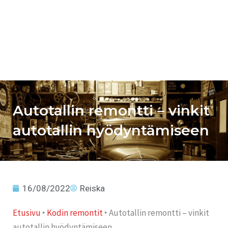
Autotallin remontti – vinkit
autotallin hyödyntämiseen
16/08/2022
Reiska
Etusivu
‣
Kodin remontit
‣
Autotallin remontti – vinkit
autotallin hyödyntämiseen