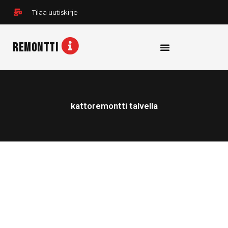
Siirry
Tilaa uutiskirje
sisältöön
REMONTTI
kattoremontti talvella