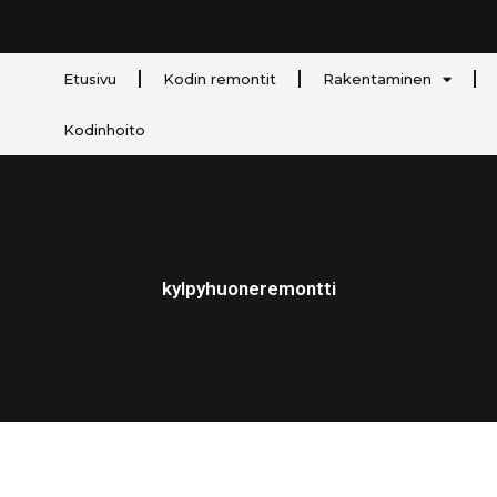
Etusivu
Kodin remontit
Rakentaminen
Kodinhoito
kylpyhuoneremontti