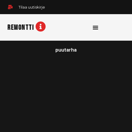
Siirry
Tilaa uutiskirje
sisältöön
REMONTTI
puutarha