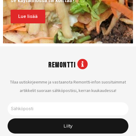
se käytännössä tarkoittaa?
Lue lisää
REMONTTI
Tilaa uutiskirjeemme ja vastaanota Remontti-infon suosituimmat
artikkelit suoraan sähköpostiisi, kerran kuukaudessa!
Sähköposti
Liity