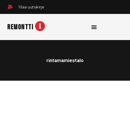
Siirry
Tilaa uutiskirje
sisältöön
REMONTTI
rintamamiestalo