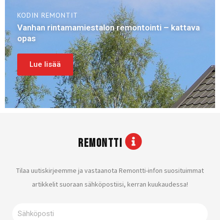
KODIN REMONTIT
Vanhan rintamamiestalon remontointi – kattava
opas
Lue lisää
REMONTTI
Tilaa uutiskirjeemme ja vastaanota Remontti-infon suosituimmat
artikkelit suoraan sähköpostiisi, kerran kuukaudessa!
Sähköposti