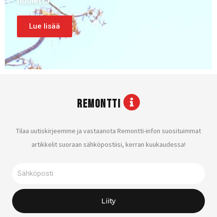
huoletta
Lue lisää
REMONTTI
Tilaa uutiskirjeemme ja vastaanota Remontti-infon suosituimmat
artikkelit suoraan sähköpostiisi, kerran kuukaudessa!
Sähköposti
Liity