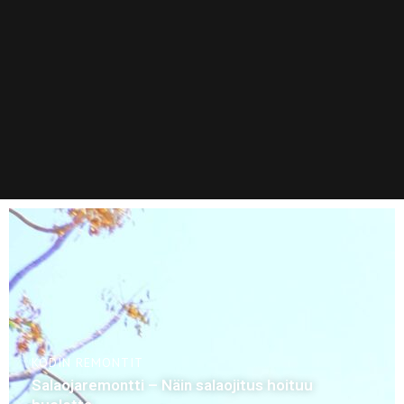
KODIN REMONTIT
Salaojaremontti – Näin salaojitus hoituu