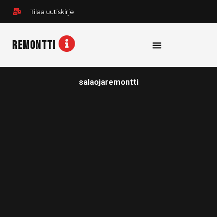
Siirry
Tilaa uutiskirje
sisältöön
REMONTTI
salaojaremontti