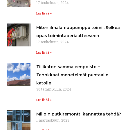
17 toukokuun, 2024
Lue lisää »
Miten ilmalämpöpumppu toimii: Selkeä
opas toimintaperiaatteeseen
17 toukokuun, 2024
Lue lisää »
Tiilikaton sammaleenpoisto –
Tehokkaat menetelmät puhtaalle
katolle
30 tammikuun, 2024
Lue lisää »
Milloin putkiremontti kannattaa tehdä?
1 marraskuun, 2023