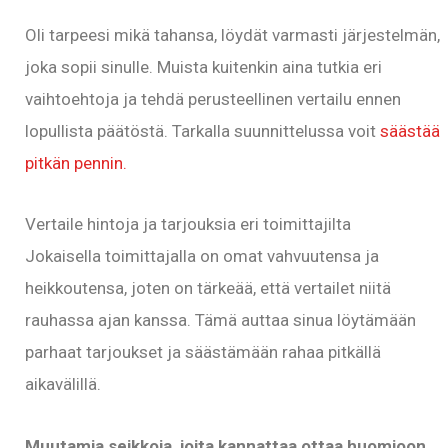
Oli tarpeesi mikä tahansa, löydät varmasti järjestelmän,
joka sopii sinulle. Muista kuitenkin aina tutkia eri
vaihtoehtoja ja tehdä perusteellinen vertailu ennen
lopullista päätöstä. Tarkalla suunnittelussa voit
säästää
pitkän pennin.
Vertaile hintoja ja tarjouksia eri toimittajilta
Jokaisella toimittajalla on omat vahvuutensa ja
heikkoutensa, joten on tärkeää, että vertailet niitä
rauhassa ajan kanssa. Tämä auttaa sinua löytämään
parhaat tarjoukset ja säästämään rahaa pitkällä
aikavälillä.
Muutamia seikkoja, joita kannattaa ottaa huomioon