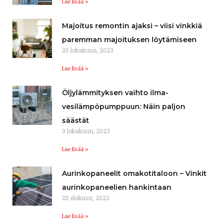
Lue lisää »
Majoitus remontin ajaksi – viisi vinkkiä
paremman majoituksen löytämiseen
20 lokakuun, 2023
Lue lisää »
Öljylämmityksen vaihto ilma-
vesilämpöpumppuun: Näin paljon
säästät
3 lokakuun, 2023
Lue lisää »
Aurinkopaneelit omakotitaloon – Vinkit
aurinkopaneelien hankintaan
25 elokuun, 2023
Lue lisää »