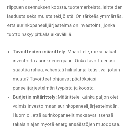
riippuen asennuksen koosta, tuotemerkeistä, laitteiden
laadusta sekä muista tekijöistä. On tärkeää ymmärtää,
että aurinkopaneelijärjestelmä on investointi, jonka
tuotto näkyy pitkällä aikavälillä.
Tavoitteiden määrittely:
Määrittele, miksi haluat
investoida aurinkoenergiaan. Onko tavoitteenasi
säästää rahaa, vähentää hiilijalanjälkeäsi, vai jotain
muuta? Tavoitteet ohjaavat päätöksiäsi
paneelijärjestelmän tyypistä ja koosta.
Budjetin määrittely:
Määrittele, kuinka paljon olet
valmis investoimaan aurinkopaneelijärjestelmään.
Huomioi, että aurinkopaneelit maksavat itsensä
takaisin ajan myötä energiansäästöjen muodossa.