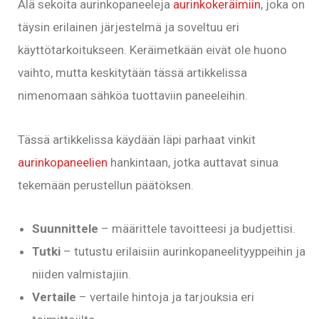
Älä sekoita aurinkopaneeleja
aurinkokeräimiin
, joka on
täysin erilainen järjestelmä ja soveltuu eri
käyttötarkoitukseen. Keräimetkään eivät ole huono
vaihto, mutta keskitytään tässä artikkelissa
nimenomaan sähköa tuottaviin paneeleihin.
Tässä artikkelissa käydään läpi parhaat vinkit
aurinkopaneelien
hankintaan, jotka auttavat sinua
tekemään perustellun päätöksen.
Suunnittele
– määrittele tavoitteesi ja budjettisi.
Tutki
– tutustu erilaisiin aurinkopaneelityyppeihin ja
niiden valmistajiin.
Vertaile
– vertaile hintoja ja tarjouksia eri