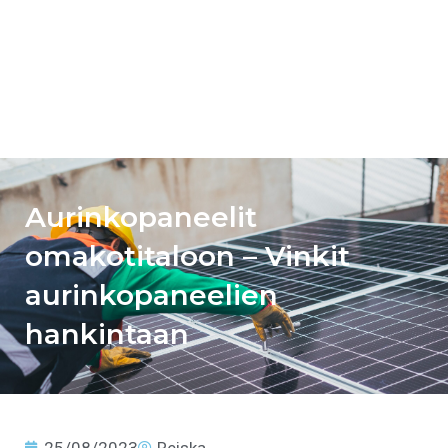
Aurinkopaneelit
omakotitaloon – Vinkit
aurinkopaneelien
hankintaan