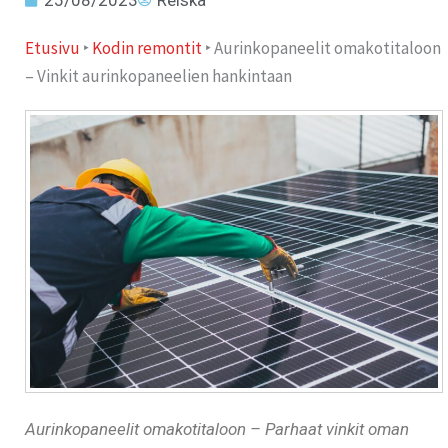
25/08/2023
Reiska
Etusivu
‣
Kodin remontit
‣
Aurinkopaneelit omakotitaloon
– Vinkit aurinkopaneelien hankintaan
Aurinkopaneelit omakotitaloon – Parhaat vinkit oman