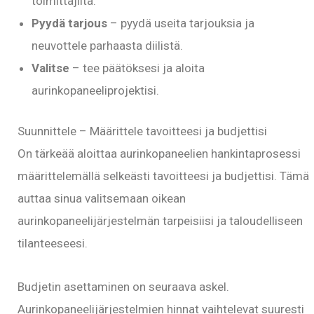
toimittajilta.
Pyydä tarjous
– pyydä useita tarjouksia ja
neuvottele parhaasta diilistä.
Valitse
– tee päätöksesi ja aloita
aurinkopaneeliprojektisi.
Suunnittele – Määrittele tavoitteesi ja budjettisi
On tärkeää aloittaa aurinkopaneelien hankintaprosessi
määrittelemällä selkeästi tavoitteesi ja budjettisi. Tämä
auttaa sinua valitsemaan oikean
aurinkopaneelijärjestelmän tarpeisiisi ja taloudelliseen
tilanteeseesi.
Budjetin asettaminen on seuraava askel.
Aurinkopaneelijärjestelmien hinnat vaihtelevat suuresti