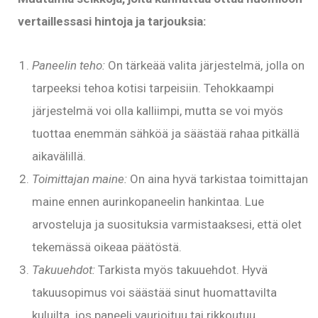
vertaillessasi hintoja ja tarjouksia:
Paneelin teho:
On tärkeää valita järjestelmä, jolla on
tarpeeksi tehoa kotisi tarpeisiin. Tehokkaampi
järjestelmä voi olla kalliimpi, mutta se voi myös
tuottaa enemmän sähköä ja säästää rahaa pitkällä
aikavälillä.
Toimittajan maine:
On aina hyvä tarkistaa toimittajan
maine ennen aurinkopaneelin hankintaa. Lue
arvosteluja ja suosituksia varmistaaksesi, että olet
tekemässä oikeaa päätöstä.
Takuuehdot:
Tarkista myös takuuehdot. Hyvä
takuusopimus voi säästää sinut huomattavilta
kuluilta, jos paneeli vaurioituu tai rikkoutuu.