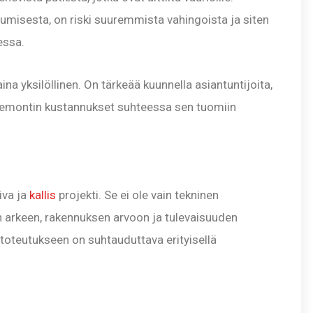
lumisesta, on riski suuremmista vahingoista ja siten
essa.
a yksilöllinen. On tärkeää kuunnella asiantuntijoita,
 remontin kustannukset suhteessa sen tuomiin
iva ja
kallis
projekti. Se ei ole vain tekninen
n arkeen, rakennuksen arvoon ja tulevaisuuden
 toteutukseen on suhtauduttava erityisellä