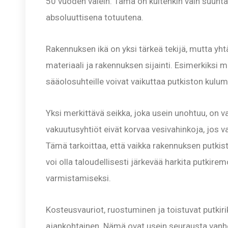
50 vuoden välein. Tämä on kuitenkin vain suuntaa
absoluuttisena totuutena.
Rakennuksen ikä on yksi tärkeä tekijä, mutta yht
materiaali ja rakennuksen sijainti. Esimerkiksi
sääolosuhteille voivat vaikuttaa putkiston kulum
Yksi merkittävä seikka, joka usein unohtuu, on 
vakuutusyhtiöt eivät korvaa vesivahinkoja, jos v
Tämä tarkoittaa, että vaikka rakennuksen putkist
voi olla taloudellisesti järkevää harkita putkir
varmistamiseksi.
Kosteusvauriot, ruostuminen ja toistuvat putkir
ajankohtainen. Nämä ovat usein seurausta vanhenev