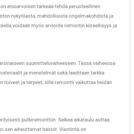
 on ensiarvoisen tärkeää tehdä perusteellinen
ston nykytilasta, mahdollisista ongelmakohdista ja
ella voidaan myös arvioida remontin kiireellisyys ja
 varsinaiseen suunnitteluvaiheeseen. Tässä vaiheessa
materiaalit ja menetelmät sekä laaditaan tarkka
toiveet ja tarpeet, sillä remontti vaikuttaa heidän
rityisesti putkiremonttiin. Selkeä aikataulu auttaa
 sen aiheuttamat häiriöt. Viestintä on