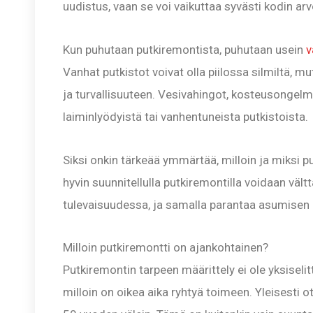
uudistus, vaan se voi vaikuttaa syvästi kodin a
Kun puhutaan putkiremontista, puhutaan usein
v
Vanhat putkistot voivat olla piilossa silmiltä, 
ja turvallisuuteen. Vesivahingot, kosteusongelma
laiminlyödyistä tai vanhentuneista putkistoista.
Siksi onkin tärkeää ymmärtää, milloin ja miksi p
hyvin suunnitellulla putkiremontilla voidaan vä
tulevaisuudessa, ja samalla parantaa asumisen l
Milloin putkiremontti on ajankohtainen?
Putkiremontin tarpeen määrittely ei ole yksiseli
milloin on oikea aika ryhtyä toimeen. Yleisesti o