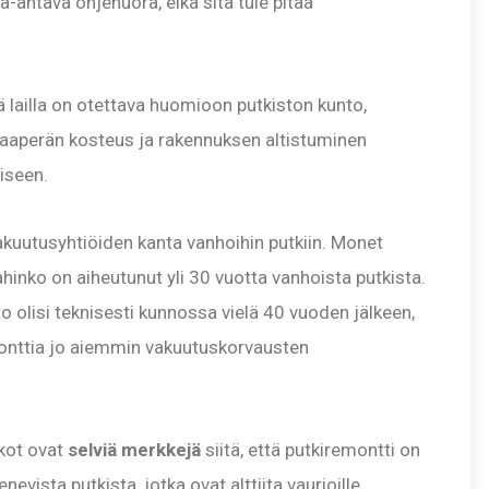
-antava ohjenuora, eikä sitä tule pitää
ä lailla on otettava huomioon putkiston kunto,
 maaperän kosteus ja rakennuksen altistuminen
iseen.
vakuutusyhtiöiden kanta vanhoihin putkiin. Monet
ahinko on aiheutunut yli 30 vuotta vanhoista putkista.
o olisi teknisesti kunnossa vielä 40 vuoden jälkeen,
emonttia jo aiemmin vakuutuskorvausten
ikot ovat
selviä merkkejä
siitä, että putkiremontti on
ista putkista, jotka ovat alttiita vaurioille.