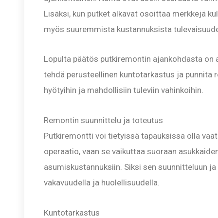
Lisäksi, kun putket alkavat osoittaa merkkejä ku
myös suuremmista kustannuksista tulevaisuud
Lopulta päätös putkiremontin ajankohdasta on ain
tehdä perusteellinen kuntotarkastus ja punnita
hyötyihin ja mahdollisiin tuleviin vahinkoihin.
Remontin suunnittelu ja toteutus
Putkiremontti voi tietyissä tapauksissa olla vaat
operaatio, vaan se vaikuttaa suoraan asukkaide
asumiskustannuksiin. Siksi sen suunnitteluun ja
vakavuudella ja huolellisuudella.
Kuntotarkastus