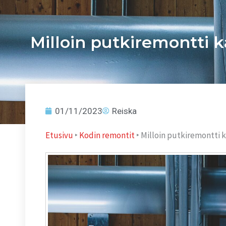
Milloin putkiremontti 
01/11/2023
Reiska
Etusivu
‣
Kodin remontit
‣
Milloin putkiremontti 