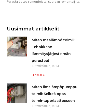
Parasta tietoa remonteista, suoraan remontoijilta.
Uusimmat artikkelit
Miten maalämpö toimii:
Tehokkaan
lämmitysjärjestelmän
perusteet
17 toukokuun, 2024
Lue lisää »
Miten ilmalämpöpumppu
toimii: Selkeä opas
toimintaperiaatteeseen
17 toukokuun, 2024