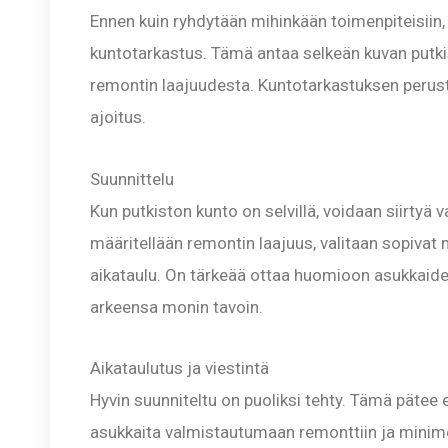
Ennen kuin ryhdytään mihinkään toimenpiteisiin,
kuntotarkastus. Tämä antaa selkeän kuvan putki
remontin laajuudesta. Kuntotarkastuksen peruste
ajoitus.
Suunnittelu
Kun putkiston kunto on selvillä, voidaan siirtyä
määritellään remontin laajuus, valitaan sopivat 
aikataulu. On tärkeää ottaa huomioon asukkaiden 
arkeensa monin tavoin.
Aikataulutus ja viestintä
Hyvin suunniteltu on puoliksi tehty. Tämä pätee e
asukkaita valmistautumaan remonttiin ja minimoi