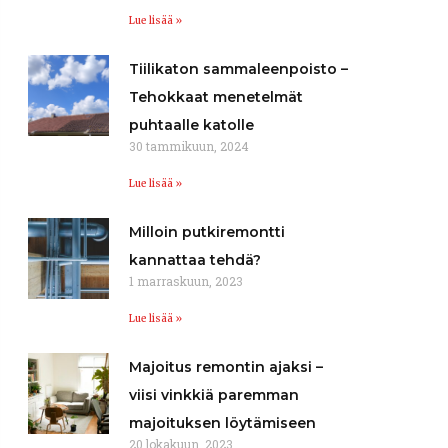
Lue lisää »
Tiilikaton sammaleenpoisto –
Tehokkaat menetelmät
puhtaalle katolle
30 tammikuun, 2024
Lue lisää »
Milloin putkiremontti
kannattaa tehdä?
1 marraskuun, 2023
Lue lisää »
Majoitus remontin ajaksi –
viisi vinkkiä paremman
majoituksen löytämiseen
20 lokakuun, 2023