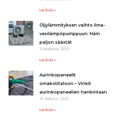
Lue lisää »
Öljylämmityksen vaihto ilma-
vesilämpöpumppuun: Näin
paljon säästät
3 lokakuun, 2023
Lue lisää »
Aurinkopaneelit
omakotitaloon – Vinkit
aurinkopaneelien hankintaan
25 elokuun, 2023
Lue lisää »