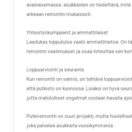
avainasemassa: asukkaiden on tiedettävä, mitä 
arkeaan remontin mukaisesti.
Yhteistyökumppanit ja ammattilaiset
Laadukas lopputulos vaatii ammattitaitoa. On tä
remontin vaatimukset ja osaa toteuttaa sen kork
Loppuarviointi ja seuranta
Kun remontti on valmis, on tehtävä loppuarviointi
että putkisto on kunnossa. Lisäksi on hyvä seura
jotta mahdolliset ongelmat voidaan havaita ajo
Putkiremontti on suuri projekti, mutta huolellisel
joka palvelee asukkaita vuosikymmeniä.