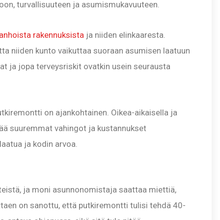
rvoon, turvallisuuteen ja asumismukavuuteen.
anhoista rakennuksista
ja niiden elinkaaresta.
mutta niiden kunto vaikuttaa suoraan asumisen laatuun
t ja jopa terveysriskit ovatkin usein seurausta
utkiremontti on ajankohtainen. Oikea-aikaisella ja
lttää suuremmat vahingot ja kustannukset
aatua ja kodin arvoa.
tteistä, ja moni asunnonomistaja saattaa miettiä,
ttaen on sanottu, että putkiremontti tulisi tehdä 40-