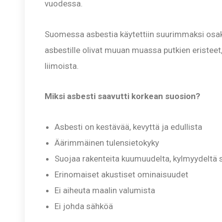
vuodessa.
Suomessa asbestia käytettiin suurimmaksi osaks
asbestille olivat muuan muassa putkien eristee
liimoista.
Miksi asbesti saavutti korkean suosion?
Asbesti on kestävää, kevyttä ja edullista
Äärimmäinen tulensietokyky
Suojaa rakenteita kuumuudelta, kylmyydeltä 
Erinomaiset akustiset ominaisuudet
Ei aiheuta maalin valumista
Ei johda sähköä