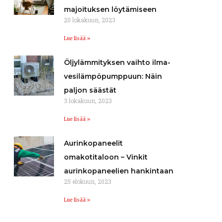
majoituksen löytämiseen
20 lokakuun, 2023
Lue lisää »
Öljylämmityksen vaihto ilma-
vesilämpöpumppuun: Näin
paljon säästät
3 lokakuun, 2023
Lue lisää »
Aurinkopaneelit
omakotitaloon – Vinkit
aurinkopaneelien hankintaan
25 elokuun, 2023
Lue lisää »