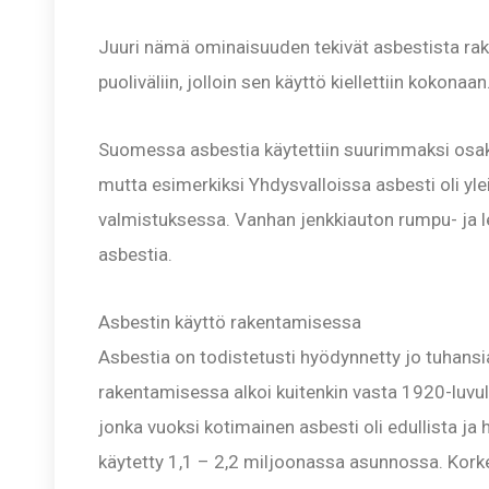
Juuri nämä ominaisuuden tekivät asbestista rak
puoliväliin, jolloin sen käyttö kiellettiin kokonaan
Suomessa asbestia käytettiin suurimmaksi osaks
mutta esimerkiksi Yhdysvalloissa asbesti oli yle
valmistuksessa. Vanhan jenkkiauton rumpu- ja le
asbestia.
Asbestin käyttö rakentamisessa
Asbestia on todistetusti hyödynnetty jo tuhansi
rakentamisessa alkoi kuitenkin vasta 1920-luvul
jonka vuoksi kotimainen asbesti oli edullista ja 
käytetty 1,1 – 2,2 miljoonassa asunnossa. Korke