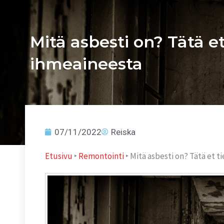
Mitä asbesti on? Tätä e
ihmeaineesta
07/11/2022
Reiska
Etusivu
‣
Remontointi
‣
Mitä asbesti on? Tätä et t