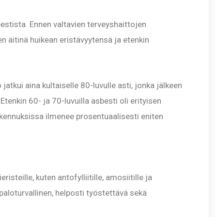
estista. Ennen valtavien terveyshaittojen
en äitinä huikean eristävyytensä ja etenkin
atkui aina kultaiselle 80-luvulle asti, jonka jälkeen
Etenkin 60- ja 70-luvuilla asbesti oli erityisen
kennuksissa ilmenee prosentuaalisesti eniten
risteille, kuten antofylliitille, amosiitille ja
 paloturvallinen, helposti työstettävä sekä