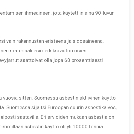
entamisen ihmeaineen, jota käytettiin aina 90-luvun
.
i vain rakennusten eristeena ja sidosaineena,
inen materiaali esimerkiksi auton osien
vyjarrut saattoivat olla jopa 60 prosenttisesti
a vuosia sitten. Suomessa asbestin aktiivinen käyttö
la. Suomessa sijaitsi Euroopan suurin asbestikaivos,
helposti saatavilla. Eri arvioiden mukaan asbestia on
immillaan asbestin käyttö oli yli 10000 tonnia