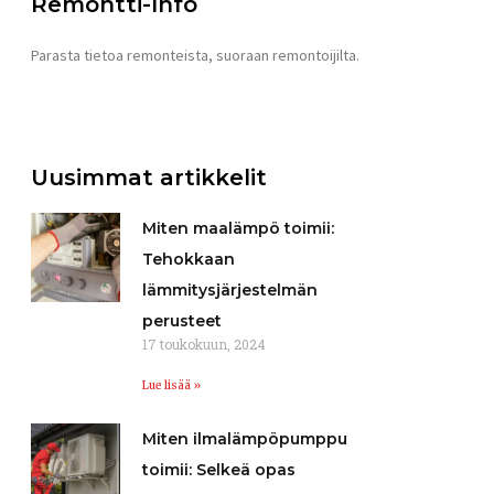
Remontti-Info
Parasta tietoa remonteista, suoraan remontoijilta.
Uusimmat artikkelit
Miten maalämpö toimii:
Tehokkaan
lämmitysjärjestelmän
perusteet
17 toukokuun, 2024
Lue lisää »
Miten ilmalämpöpumppu
toimii: Selkeä opas