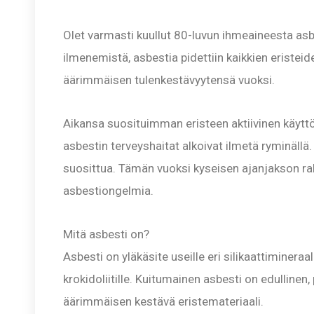
Olet varmasti kuullut 80-luvun ihmeaineesta asb
ilmenemistä, asbestia pidettiin kaikkien eristeid
äärimmäisen tulenkestävyytensä vuoksi.
Aikansa suosituimman eristeen aktiivinen käyttö j
asbestin terveyshaitat alkoivat ilmetä ryminällä. 
suosittua. Tämän vuoksi kyseisen ajanjakson ra
asbestiongelmia.
Mitä asbesti on?
Asbesti on yläkäsite useille eri silikaattimineraalie
krokidoliitille. Kuitumainen asbesti on edullinen,
äärimmäisen kestävä eristemateriaali.