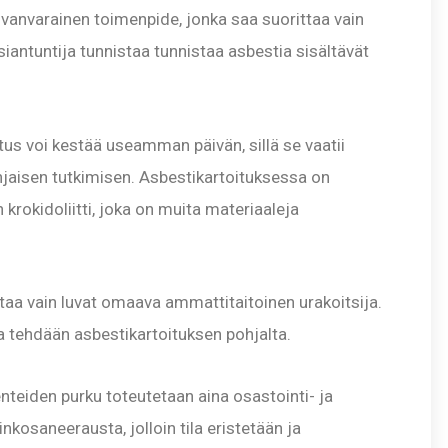
luvanvarainen toimenpide, jonka saa suorittaa vain
asiantuntija tunnistaa tunnistaa asbestia sisältävät
us voi kestää useamman päivän, sillä se vaatii
hjaisen tutkimisen. Asbestikartoituksessa on
n krokidoliitti, joka on muita materiaaleja
ttaa vain luvat omaava ammattitaitoinen urakoitsija.
ka tehdään asbestikartoituksen pohjalta.
enteiden purku toteutetaan aina osastointi- ja
kosaneerausta, jolloin tila eristetään ja