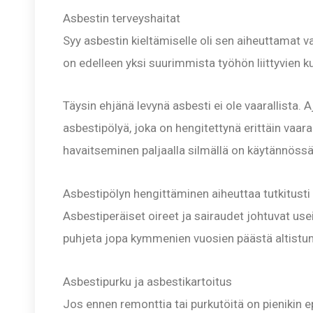
Asbestin terveyshaitat
Syy asbestin kieltämiselle oli sen aiheuttamat v
on edelleen yksi suurimmista työhön liittyvien
Täysin ehjänä levynä asbesti ei ole vaarallista.
asbestipölyä, joka on hengitettynä erittäin vaara
havaitseminen paljaalla silmällä on käytännös
Asbestipölyn hengittäminen aiheuttaa tutkitus
Asbestiperäiset oireet ja sairaudet johtuvat use
puhjeta jopa kymmenien vuosien päästä altistu
Asbestipurku ja asbestikartoitus
Jos ennen remonttia tai purkutöitä on pienikin e