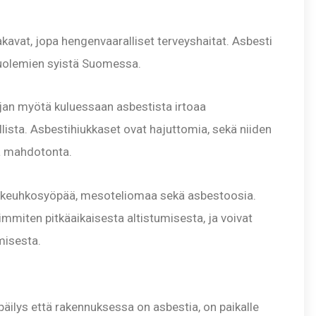
akavat, jopa hengenvaaralliset terveyshaitat. Asbesti
 kuolemien syistä Suomessa.
 Ajan myötä kuluessaan asbestista irtoaa
llista. Asbestihiukkaset ovat hajuttomia, sekä niiden
sä mahdotonta.
ti keuhkosyöpää, mesoteliomaa sekä asbestoosia.
immiten pitkäaikaisesta altistumisesta, ja voivat
misesta.
päilys että rakennuksessa on asbestia, on paikalle