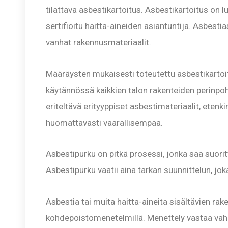
tilattava asbestikartoitus. Asbestikartoitus on 
sertifioitu haitta-aineiden asiantuntija. Asbesti
vanhat rakennusmateriaalit.
Määräysten mukaisesti toteutettu asbestikartoit
käytännössä kaikkien talon rakenteiden perinpo
eriteltävä erityyppiset asbestimateriaalit, etenki
huomattavasti vaarallisempaa.
Asbestipurku on pitkä prosessi, jonka saa suori
Asbestipurku vaatii aina tarkan suunnittelun, jo
Asbestia tai muita haitta-aineita sisältävien rak
kohdepoistomenetelmillä. Menettely vastaa vahin