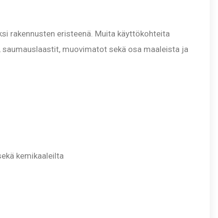
i rakennusten eristeenä. Muita käyttökohteita
t, saumauslaastit, muovimatot sekä osa maaleista ja
sekä kemikaaleilta