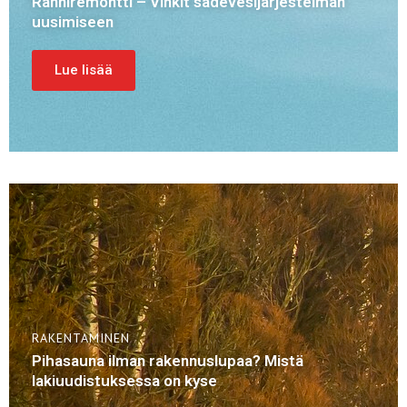
Ränniremontti – Vinkit sadevesijärjestelmän
uusimiseen
Lue lisää
RAKENTAMINEN
Pihasauna ilman rakennuslupaa? Mistä
lakiuudistuksessa on kyse