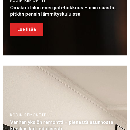
KODIN REMONTIT
Omakotitalon energiatehokkuus – näin säästät
pitkän pennin lämmityskuluissa
Lue lisää
KODIN REMONTIT
Vanhan yksiön remontti – pienestä asunnosta
kodikas koti edullisesti