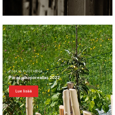
PIHA JA PUUTARHA
Paras ulkoporeallas 2022
Lue lisää