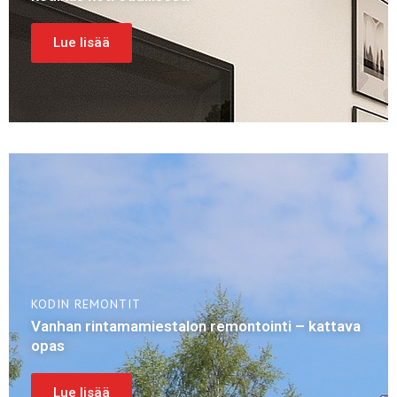
Lue lisää
KODIN REMONTIT
Vanhan rintamamiestalon remontointi – kattava
opas
Lue lisää