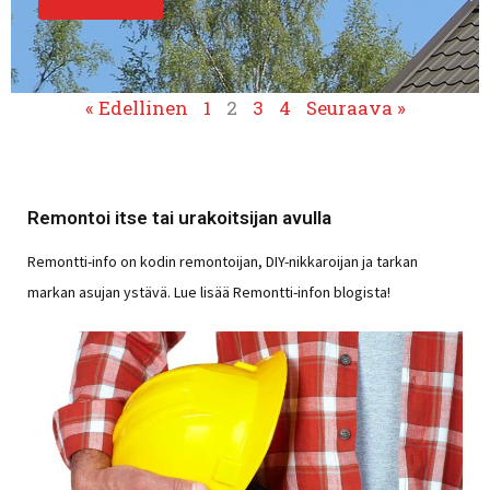
« Edellinen
1
2
3
4
Seuraava »
Remontoi itse tai urakoitsijan avulla
Remontti-info on kodin remontoijan, DIY-nikkaroijan ja tarkan
markan asujan ystävä. Lue lisää Remontti-infon blogista!