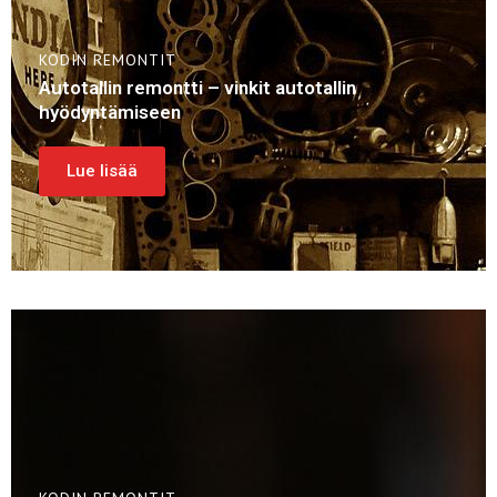
KODIN REMONTIT
Autotallin remontti – vinkit autotallin
hyödyntämiseen
Lue lisää