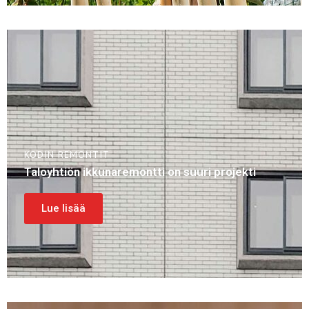
KODIN REMONTIT
Taloyhtiön ikkunaremontti on suuri projekti
Lue lisää