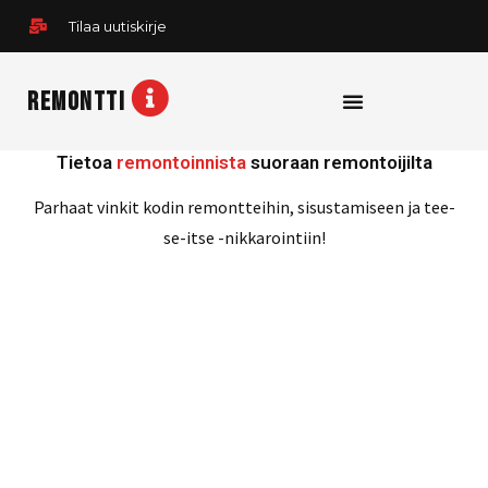
Siirry
Tilaa uutiskirje
sisältöön
REMONTTI
Tietoa
remontoinnista
suoraan remontoijilta
Parhaat vinkit kodin remontteihin, sisustamiseen ja tee-
se-itse -nikkarointiin!