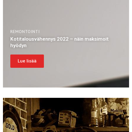
REMONTOINTI
Kotitalousvähennys 2022 – näin maksimoit
hyödyn
Lue lisää