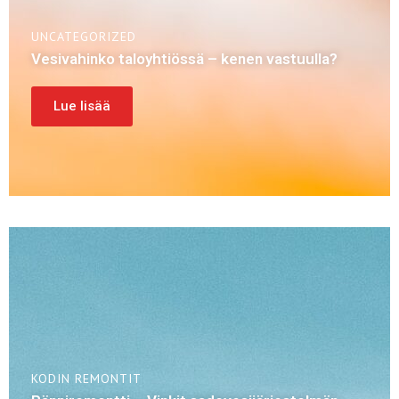
UNCATEGORIZED
Vesivahinko taloyhtiössä – kenen vastuulla?
Lue lisää
KODIN REMONTIT