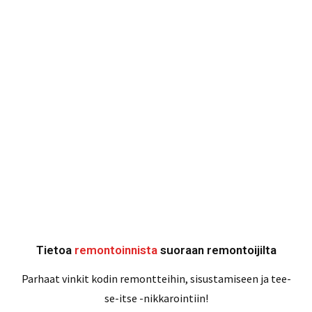
Tietoa
remontoinnista
suoraan remontoijilta
Parhaat vinkit kodin remontteihin, sisustamiseen ja tee-
se-itse -nikkarointiin!