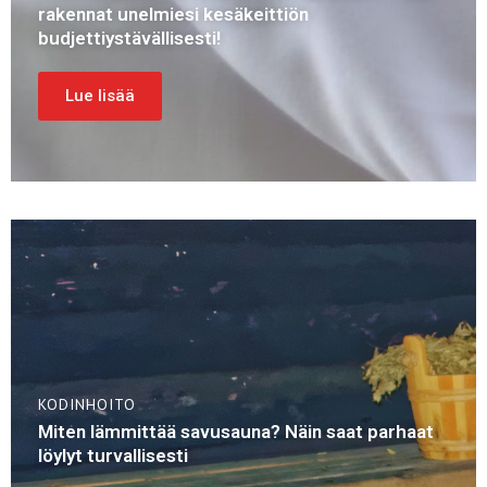
rakennat unelmiesi kesäkeittiön
budjettiystävällisesti!
Lue lisää
KODINHOITO
Miten lämmittää savusauna? Näin saat parhaat
löylyt turvallisesti