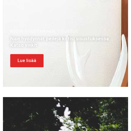
KODIN SISUSTAMINEN
,
SISUSTUS
Näin hyödynnät peilejä kotisi sisustuksessa:
Katso vinkit
Lue lisää