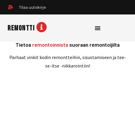
Siirry
Tilaa uutiskirje
sisältöön
REMONTTI
Tietoa
remontoinnista
suoraan remontoijilta
Parhaat vinkit kodin remontteihin, sisustamiseen ja tee-
se-itse -nikkarointiin!