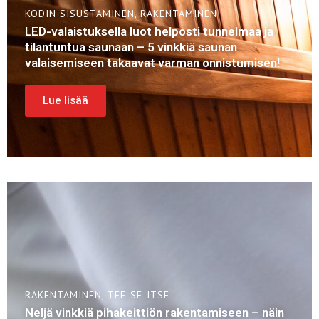
KODIN SISUSTAMINEN
,
RAKENTAMINEN
LED-valaistuksella luot helposti tunnelmaa ja
tilantuntua saunaan – 5 vinkkiä saunan
valaisemiseen takaavat varman onnistumisen!
Lue lisää
RAKENTAMINEN
,
TEE-SE-ITSE
Neljä vinkkiä pihakeittiön rakentamiseen – näin