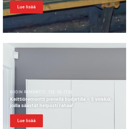
Lue lisää
KODIN REMONTIT
,
TEE-SE-ITSE
Keittiöremontti pienellä budjetilla – 5 vinkkiä,
joilla säästät helposti rahaa!
Lue lisää