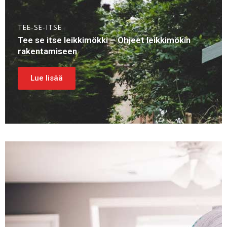
TEE-SE-ITSE
Tee se itse leikkimökki – Ohjeet leikkimökin
rakentamiseen
Lue lisää