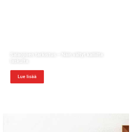
UNCATEGORIZED
Salaojioen tarkistus – Näin vältyt kalliilta
laskulta
Lue lisää