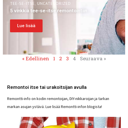
TEE-SE-ITSE
,
UNCATEGORIZED
5 vinkkiä tee-se-itse remontointiin
Lue lisää
« Edellinen
1
2
3
4
Seuraava »
Remontoi itse tai urakoitsijan avulla
Remontti-info on kodin remontoijan, DIY-nikkaroijan ja tarkan
markan asujan ystävä. Lue lisää Remontti-infon blogista!