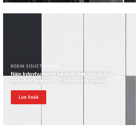
KODIN SISUSTAMINEN
Näin kylpyhuoneen kaakeleiden puhdistus
onnistuu helposti – 3 tehokasta vinkkiä
Lue lisää